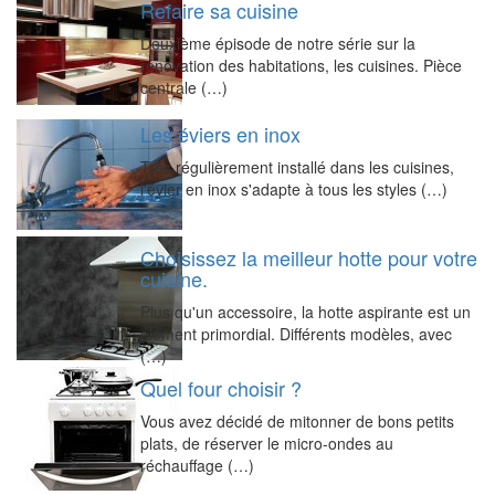
Refaire sa cuisine
Deuxième épisode de notre série sur la
rénovation des habitations, les cuisines. Pièce
centrale (…)
Les éviers en inox
Très régulièrement installé dans les cuisines,
l'évier en inox s'adapte à tous les styles (…)
Choisissez la meilleur hotte pour votre
cuisine.
Plus qu'un accessoire, la hotte aspirante est un
élément primordial. Différents modèles, avec
(…)
Quel four choisir ?
Vous avez décidé de mitonner de bons petits
plats, de réserver le micro-ondes au
réchauffage (…)