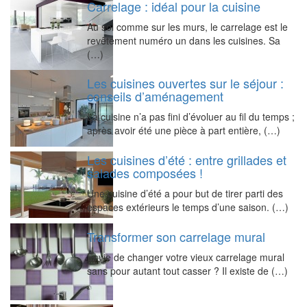
Carrelage : idéal pour la cuisine
Au sol comme sur les murs, le carrelage est le
revêtement numéro un dans les cuisines. Sa
(…)
Les cuisines ouvertes sur le séjour :
conseils d’aménagement
La cuisine n’a pas fini d’évoluer au fil du temps ;
après avoir été une pièce à part entière, (…)
Les cuisines d’été : entre grillades et
salades composées !
Une cuisine d’été a pour but de tirer parti des
espaces extérieurs le temps d’une saison. (…)
Transformer son carrelage mural
Envie de changer votre vieux carrelage mural
sans pour autant tout casser ? Il existe de (…)