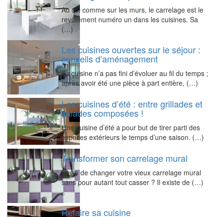
Au sol comme sur les murs, le carrelage est le
revêtement numéro un dans les cuisines. Sa
(…)
Les cuisines ouvertes sur le séjour :
conseils d’aménagement
La cuisine n’a pas fini d’évoluer au fil du temps ;
après avoir été une pièce à part entière, (…)
Les cuisines d’été : entre grillades et
salades composées !
Une cuisine d’été a pour but de tirer parti des
espaces extérieurs le temps d’une saison. (…)
Transformer son carrelage mural
Envie de changer votre vieux carrelage mural
sans pour autant tout casser ? Il existe de (…)
Refaire sa cuisine