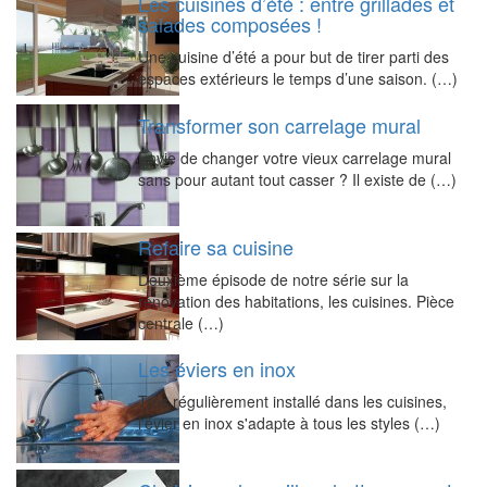
Les cuisines d’été : entre grillades et
salades composées !
Une cuisine d’été a pour but de tirer parti des
espaces extérieurs le temps d’une saison. (…)
Transformer son carrelage mural
Envie de changer votre vieux carrelage mural
sans pour autant tout casser ? Il existe de (…)
Refaire sa cuisine
Deuxième épisode de notre série sur la
rénovation des habitations, les cuisines. Pièce
centrale (…)
Les éviers en inox
Très régulièrement installé dans les cuisines,
l'évier en inox s'adapte à tous les styles (…)