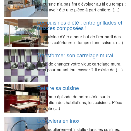
La cuisine n’a pas fini d’évoluer au fil du temps ;
après avoir été une pièce à part entière, (…)
Les cuisines d’été : entre grillades et
salades composées !
Une cuisine d’été a pour but de tirer parti des
espaces extérieurs le temps d’une saison. (…)
Transformer son carrelage mural
Envie de changer votre vieux carrelage mural
sans pour autant tout casser ? Il existe de (…)
Refaire sa cuisine
Deuxième épisode de notre série sur la
rénovation des habitations, les cuisines. Pièce
centrale (…)
Les éviers en inox
Très régulièrement installé dans les cuisines,