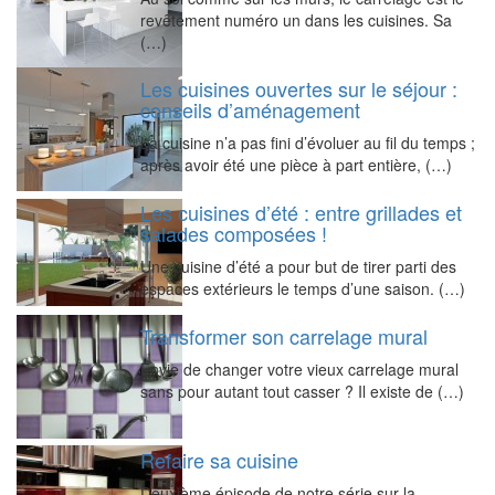
revêtement numéro un dans les cuisines. Sa
(…)
Les cuisines ouvertes sur le séjour :
conseils d’aménagement
La cuisine n’a pas fini d’évoluer au fil du temps ;
après avoir été une pièce à part entière, (…)
Les cuisines d’été : entre grillades et
salades composées !
Une cuisine d’été a pour but de tirer parti des
espaces extérieurs le temps d’une saison. (…)
Transformer son carrelage mural
Envie de changer votre vieux carrelage mural
sans pour autant tout casser ? Il existe de (…)
Refaire sa cuisine
Deuxième épisode de notre série sur la