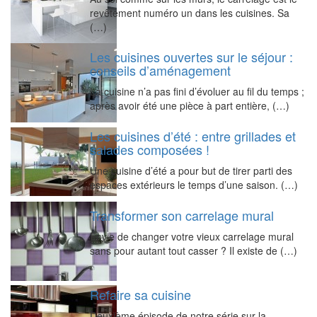
revêtement numéro un dans les cuisines. Sa
(…)
Les cuisines ouvertes sur le séjour :
conseils d’aménagement
La cuisine n’a pas fini d’évoluer au fil du temps ;
après avoir été une pièce à part entière, (…)
Les cuisines d’été : entre grillades et
salades composées !
Une cuisine d’été a pour but de tirer parti des
espaces extérieurs le temps d’une saison. (…)
Transformer son carrelage mural
Envie de changer votre vieux carrelage mural
sans pour autant tout casser ? Il existe de (…)
Refaire sa cuisine
Deuxième épisode de notre série sur la