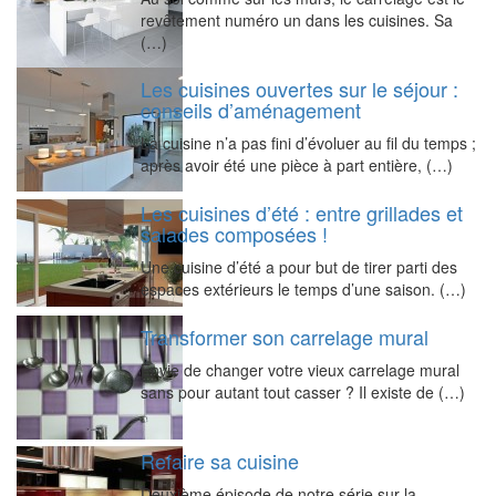
revêtement numéro un dans les cuisines. Sa
(…)
Les cuisines ouvertes sur le séjour :
conseils d’aménagement
La cuisine n’a pas fini d’évoluer au fil du temps ;
après avoir été une pièce à part entière, (…)
Les cuisines d’été : entre grillades et
salades composées !
Une cuisine d’été a pour but de tirer parti des
espaces extérieurs le temps d’une saison. (…)
Transformer son carrelage mural
Envie de changer votre vieux carrelage mural
sans pour autant tout casser ? Il existe de (…)
Refaire sa cuisine
Deuxième épisode de notre série sur la