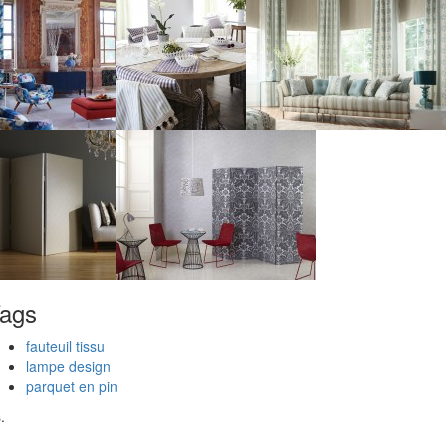
ags
fauteuil tissu
lampe design
parquet en pin
.