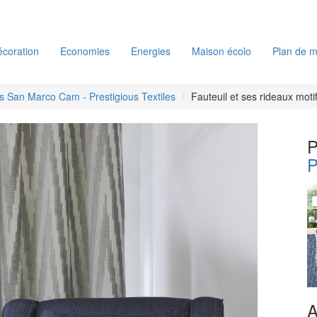
coration
Economies
Energies
Maison écolo
Plan de m
es San Marco Cam - Prestigious Textiles
Fauteuil et ses rideaux moti
P
P
A