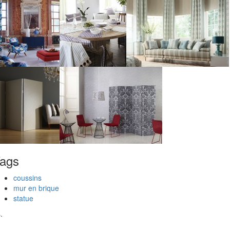
ags
coussins
mur en brique
statue
.