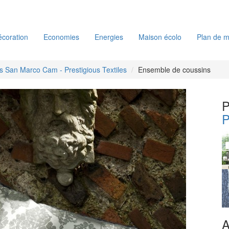
coration
Economies
Energies
Maison écolo
Plan de m
es San Marco Cam - Prestigious Textiles
Ensemble de coussins
P
P
A