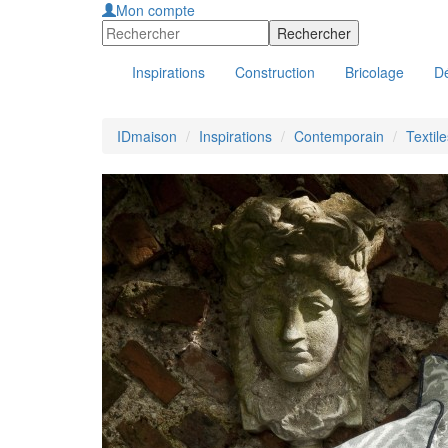
Mon compte
Inspirations
Construction
Bricolage
Dé
IDmaison
Inspirations
Contemporain
Textil