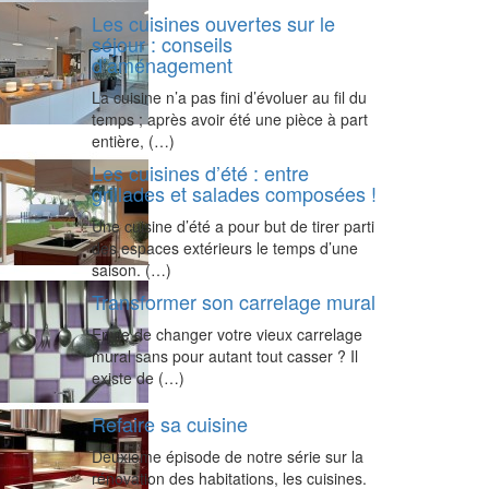
Les cuisines ouvertes sur le
séjour : conseils
d’aménagement
La cuisine n’a pas fini d’évoluer au fil du
temps ; après avoir été une pièce à part
entière, (…)
Les cuisines d’été : entre
grillades et salades composées !
Une cuisine d’été a pour but de tirer parti
des espaces extérieurs le temps d’une
saison. (…)
Transformer son carrelage mural
Envie de changer votre vieux carrelage
mural sans pour autant tout casser ? Il
existe de (…)
Refaire sa cuisine
Deuxième épisode de notre série sur la
rénovation des habitations, les cuisines.