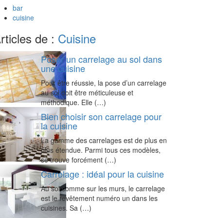
bar
cuisine
rticles de :
Cuisine
Poser un carrelage au sol dans
une cuisine
Pour être réussie, la pose d’un carrelage
au sol doit être méticuleuse et
méthodique. Elle (…)
Bien choisir son carrelage pour
la cuisine
La gamme des carrelages est de plus en
plus étendue. Parmi tous ces modèles,
se trouve forcément (…)
Carrelage : idéal pour la cuisine
Au sol comme sur les murs, le carrelage
est le revêtement numéro un dans les
cuisines. Sa (…)