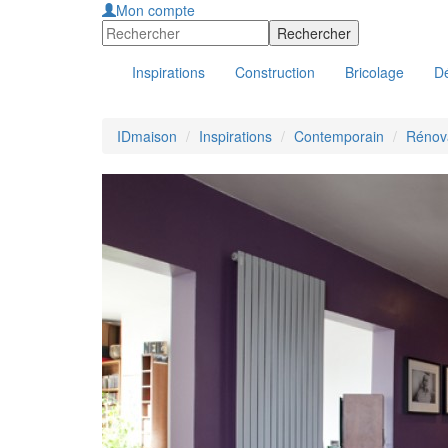
Mon compte
Inspirations
Construction
Bricolage
Dé
IDmaison
Inspirations
Contemporain
Rénova