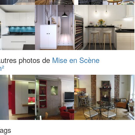
utres photos de
Mise en Scène
²
ags