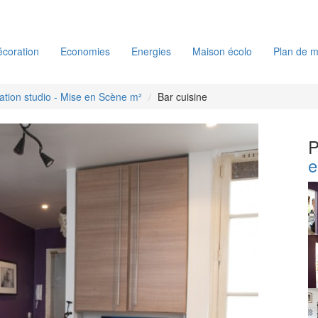
coration
Economies
Energies
Maison écolo
Plan de m
tion studio - Mise en Scène m²
Bar cuisine
P
e