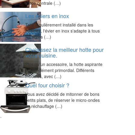
Pièce centrale (…)
Les éviers en inox
Très régulièrement installé dans les
cuisines, l'évier en inox s'adapte à tous
les styles (…)
Choisissez la meilleur hotte pour
votre cuisine.
Plus qu'un accessoire, la hotte aspirante
est un élément primordial. Différents
modèles, avec (…)
Quel four choisir ?
Vous avez décidé de mitonner de bons
petits plats, de réserver le micro-ondes
au réchauffage (…)
.