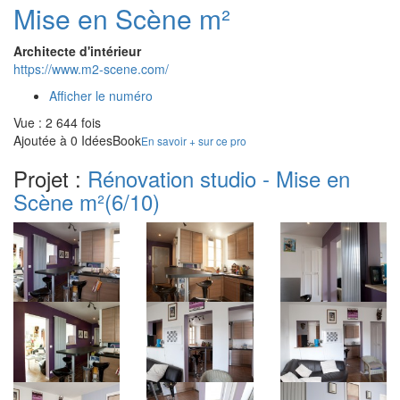
Mise en Scène m²
Architecte d'intérieur
https://www.m2-scene.com/
Afficher le numéro
Vue : 2 644 fois
Ajoutée à 0 IdéesBook
En savoir + sur ce pro
Projet :
Rénovation studio - Mise en
Scène m²
(6/10)