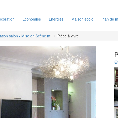
coration
Economies
Energies
Maison écolo
Plan de m
tion salon - Mise en Scène m²
Pièce à vivre
P
e