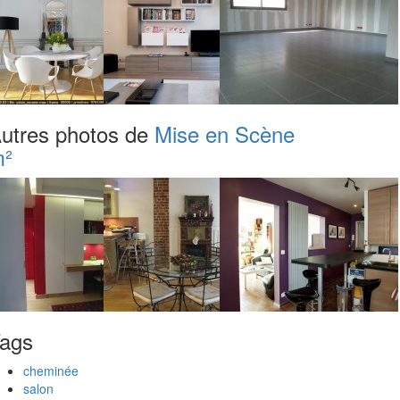
utres photos de
Mise en Scène
²
ags
cheminée
salon