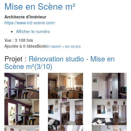
Mise en Scène m²
Architecte d'intérieur
https://www.m2-scene.com/
Afficher le numéro
Vue : 3 108 fois
Ajoutée à 0 IdéesBook
En savoir + sur ce pro
Projet :
Rénovation studio - Mise en
Scène m²
(3/10)