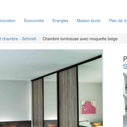
coration
Economies
Energies
Maison écolo
Plan de m
 chambre - Schmidt
Chambre lumineuse avec moquette beige
P
S