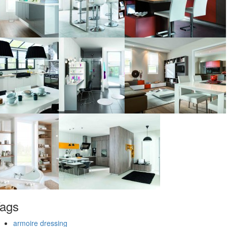
ags
armoire dressing