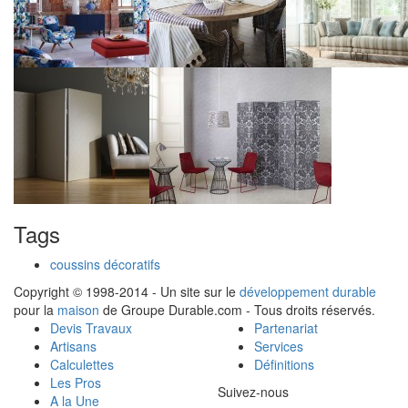
Tags
coussins décoratifs
Copyright © 1998-2014 - Un site sur le
développement durable
pour la
maison
de Groupe Durable.com - Tous droits réservés.
Devis Travaux
Partenariat
Artisans
Services
Calculettes
Définitions
Les Pros
Suivez-nous
A la Une