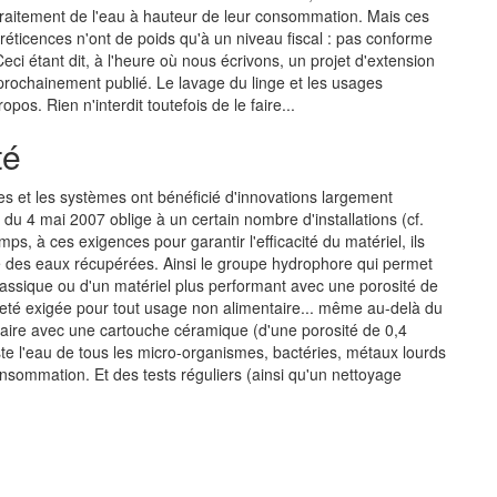
raitement de l'eau à hauteur de leur consommation. Mais ces
réticences n'ont de poids qu'à un niveau fiscal : pas conforme
ci étant dit, à l'heure où nous écrivons, un projet d'extension
 prochainement publié. Le lavage du linge et les usages
pos. Rien n'interdit toutefois de le faire...
té
ies et les systèmes ont bénéficié d'innovations largement
té du 4 mai 2007 oblige à un certain nombre d'installations (cf.
ps, à ces exigences pour garantir l'efficacité du matériel, ils
é des eaux récupérées. Ainsi le groupe hydrophore qui permet
 classique ou d'un matériel plus performant avec une porosité de
ureté exigée pour tout usage non alimentaire... même au-delà du
entaire avec une cartouche céramique (d'une porosité de 0,4
ste l'eau de tous les micro-organismes, bactéries, métaux lourds
consommation. Et des tests réguliers (ainsi qu'un nettoyage