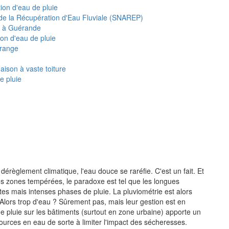
tion d'eau de pluie
s de la Récupération d'Eau Fluviale (SNAREP)
n à Guérande
on d'eau de pluie
grange
ison à vaste toiture
e pluie
érèglement climatique, l'eau douce se raréfie. C'est un fait. Et
os zones tempérées, le paradoxe est tel que les longues
s mais intenses phases de pluie. La pluviométrie est alors
 Alors trop d'eau ? Sûrement pas, mais leur gestion est en
e pluie sur les bâtiments (surtout en zone urbaine) apporte un
ources en eau de sorte à limiter l'impact des sécheresses.