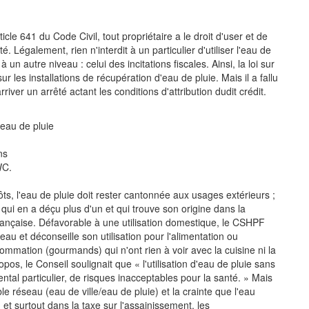
cle 641 du Code Civil, tout propriétaire a le droit d'user et de
 Légalement, rien n'interdit à un particulier d'utiliser l'eau de
 un autre niveau : celui des incitations fiscales. Ainsi, la loi sur
 les installations de récupération d'eau de pluie. Mais il a fallu
iver un arrêté actant les conditions d'attribution dudit crédit.
'eau de pluie
ns
WC.
pôts, l'eau de pluie doit rester cantonnée aux usages extérieurs ;
n qui en a déçu plus d'un et qui trouve son origine dans la
rançaise. Défavorable à une utilisation domestique, le CSHPF
au et déconseille son utilisation pour l'alimentation ou
sommation (gourmands) qui n'ont rien à voir avec la cuisine ni la
os, le Conseil soulignait que « l'utilisation d'eau de pluie sans
tal particulier, de risques inacceptables pour la santé. » Mais
ble réseau (eau de ville/eau de pluie) et la crainte que l'eau
 et surtout dans la taxe sur l'assainissement, les