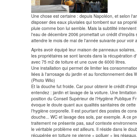
Une chose est certaine : depuis Napoléon, et selon l'arti
disposer des eaux pluviales qui tombent sur sa propriété.
pluie comme bon lui semble. Mais la subtilité intervient à
l'eau de décembre 2006 promettait un crédit d'impôts sur
attendre le mois de mai de l'année suivante pour voir arr
Après avoir équipé leur maison de panneaux solaires,
les propriétaires se sont lancés dans la récupération d
avec 75 m2 de toiture et une cuve de 6000 litres.
Une installation qui permet de limiter les consommatio
liées à l'arrosage du jardin et au fonctionnement des 
(Photo Wilo)
Et la douche fut froide. Car pour obtenir le crédit d'im
entendez : jardin et lavage de la voiture. Une limitatio
position du Conseil Supérieur de l'Hygiène Publique F
évoque le doute quant aux qualités sanitaires de cette e
l'hygiène corporelle. Il est pourtant des postes de con
douche... WC et lavage des sols, par exemple. A ce prop
traitement ne présente pas, sauf contexte environnemen
le véritable problème est ailleurs. Il réside dans le dou
récupérée en toiture ne vienne « polluer » les réseaux,