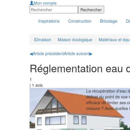
Mon compte
Inspirations
Construction
Bricolage
Dé
IDmaison
Maison écologique
Matériaux et éq
◀
Article précédent
Article suivant
▶
Réglementation eau d
1
|
1
avis
La récupération d’eau d
délicat du point de vue
efficace de limiter ses
mesure ? Avec quelles in