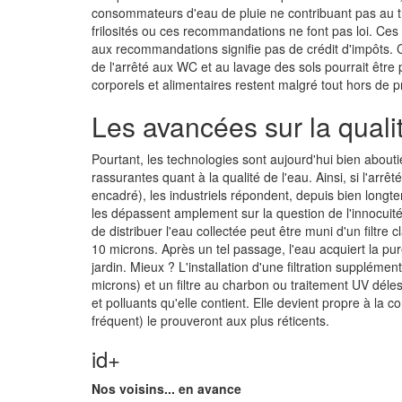
consommateurs d'eau de pluie ne contribuant pas au t
frilosités ou ces recommandations ne font pas loi. Ces 
aux recommandations signifie pas de crédit d'impôts. Ce
de l'arrêté aux WC et au lavage des sols pourrait être
corporels et alimentaires restent malgré tout hors de pro
Les avancées sur la quali
Pourtant, les technologies sont aujourd'hui bien about
rassurantes quant à la qualité de l'eau. Ainsi, si l'arrê
encadré), les industriels répondent, depuis bien longtem
les dépassent amplement sur la question de l'innocuit
de distribuer l'eau collectée peut être muni d'un filtre
10 microns. Après un tel passage, l'eau acquiert la p
jardin. Mieux ? L'installation d'une filtration supplém
microns) et un filtre au charbon ou traitement UV déle
et polluants qu'elle contient. Elle devient propre à la 
fréquent) le prouveront aux plus réticents.
id+
Nos voisins... en avance