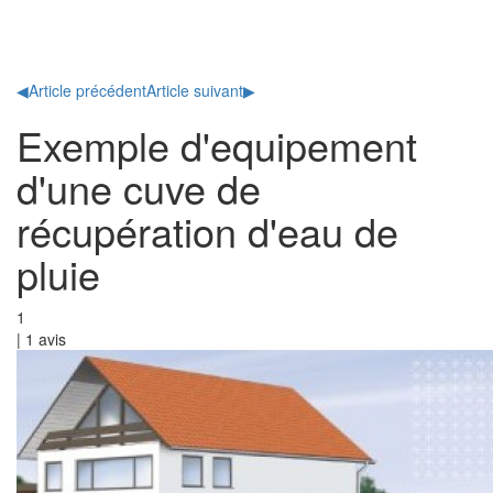
Toggl
naviga
◀
Article précédent
Article suivant
▶
Exemple d'equipement
d'une cuve de
récupération d'eau de
pluie
1
|
1
avis