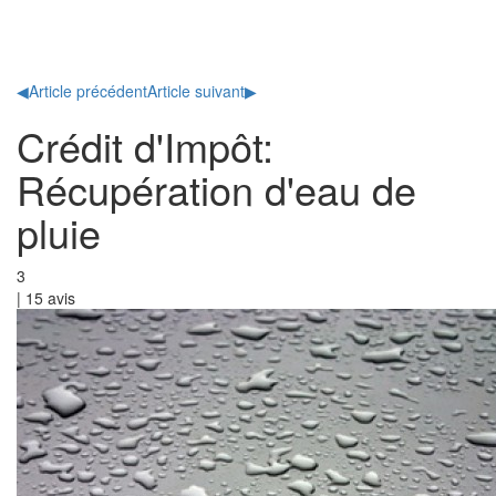
Toggl
naviga
◀
Article précédent
Article suivant
▶
Crédit d'Impôt:
Récupération d'eau de
pluie
3
|
15
avis