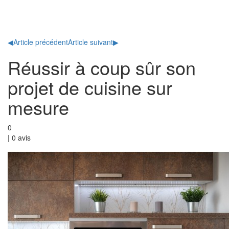
Toggl
naviga
◀
Article précédent
Article suivant
▶
Réussir à coup sûr son
projet de cuisine sur
mesure
0
|
0
avis