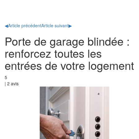
Toggl
naviga
◀
Article précédent
Article suivant
▶
Porte de garage blindée :
renforcez toutes les
entrées de votre logement
5
|
2
avis