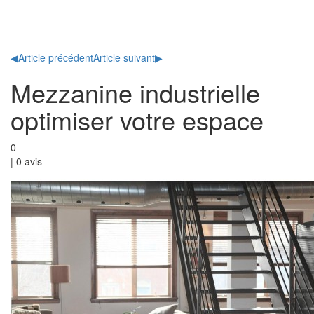
Toggl
naviga
◀
Article précédent
Article suivant
▶
Mezzanine industrielle
optimiser votre espace
0
|
0
avis