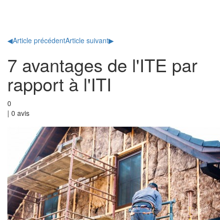
Toggl
naviga
◀
Article précédent
Article suivant
▶
7 avantages de l'ITE par
rapport à l'ITI
0
|
0
avis