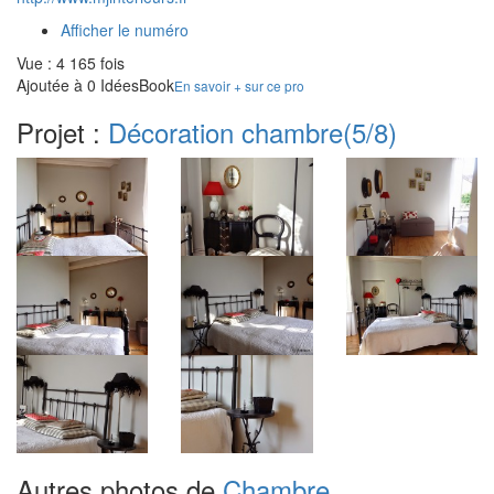
Afficher le numéro
Vue : 4 165 fois
Ajoutée à 0 IdéesBook
En savoir + sur ce pro
Projet :
Décoration chambre
(5/8)
Autres photos de
Chambre