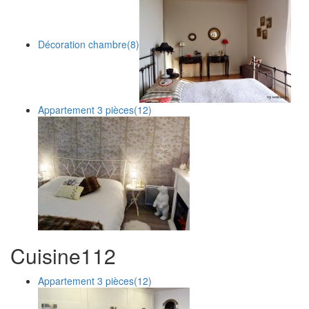
Décoration chambre
(8)
Appartement 3 pièces
(12)
Cuisine
1
12
Appartement 3 pièces
(12)