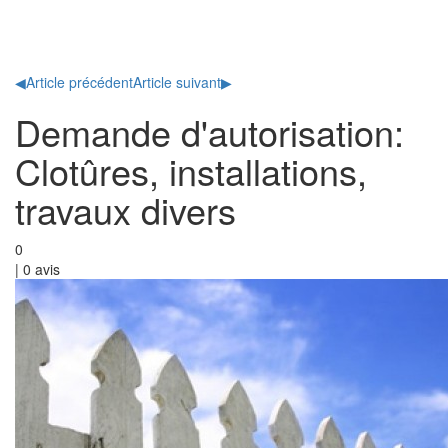
Toggl
naviga
◀
Article précédent
Article suivant
▶
Demande d'autorisation:
Clotûres, installations,
travaux divers
0
|
0
avis