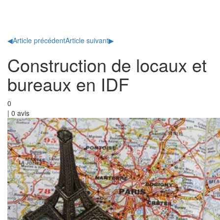
Toggl
naviga
◀
Article précédent
Article suivant
▶
Construction de locaux et
bureaux en IDF
0
|
0
avis