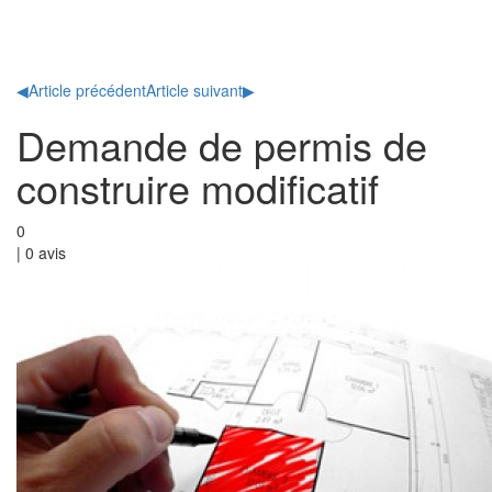
Toggl
naviga
◀
Article précédent
Article suivant
▶
Demande de permis de
construire modificatif
0
|
0
avis