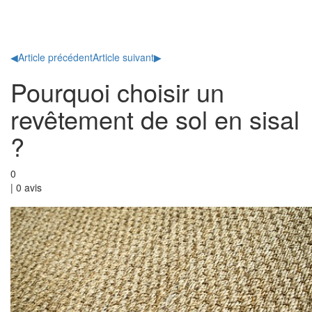
Toggl
naviga
◀
Article précédent
Article suivant
▶
Pourquoi choisir un
revêtement de sol en sisal
?
0
|
0
avis