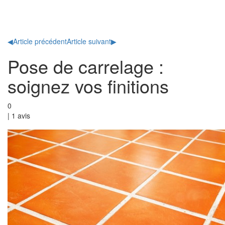
Toggl
naviga
◀
Article précédent
Article suivant
▶
Pose de carrelage :
soignez vos finitions
0
|
1
avis