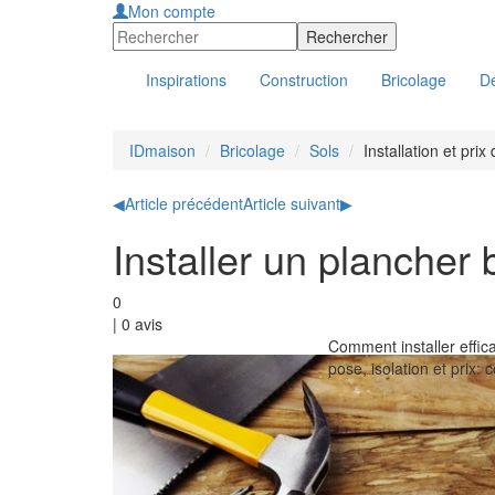
Mon compte
Inspirations
Construction
Bricolage
Dé
IDmaison
Bricolage
Sols
Installation et prix
◀
Article précédent
Article suivant
▶
Installer un plancher 
0
|
0
avis
Comment installer effic
pose, isolation et prix: 