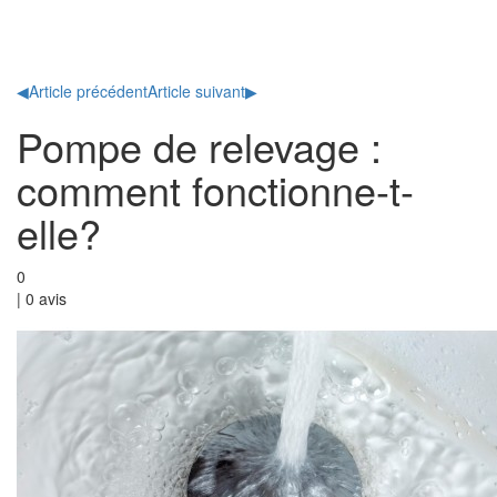
Toggl
naviga
◀
Article précédent
Article suivant
▶
Pompe de relevage :
comment fonctionne-t-
elle?
0
|
0
avis