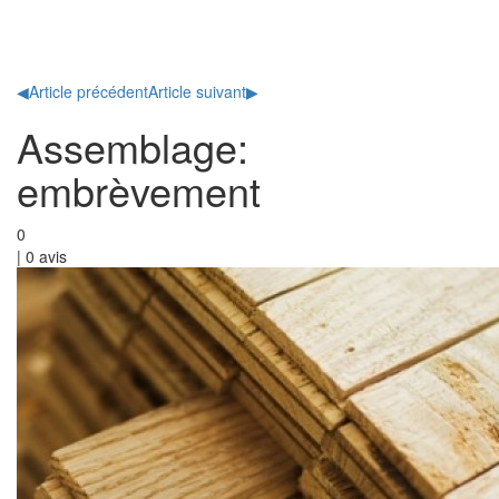
Toggl
naviga
◀
Article précédent
Article suivant
▶
Assemblage:
embrèvement
0
|
0
avis