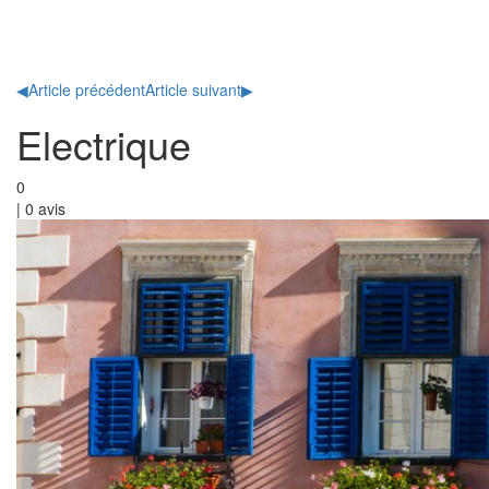
Toggl
naviga
◀
Article précédent
Article suivant
▶
Electrique
0
|
0
avis