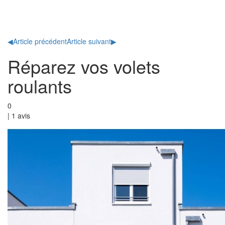
Toggl
naviga
◀
Article précédent
Article suivant
▶
Réparez vos volets
roulants
0
|
1
avis