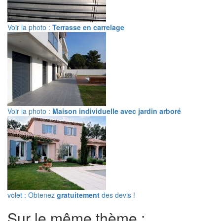
Voir la photo :
Terrasse en carrelage
Voir la photo :
Maison individuelle avec jardin arboré
volet : Obtenez
gratuitement
des devis !
Sur le même thème :