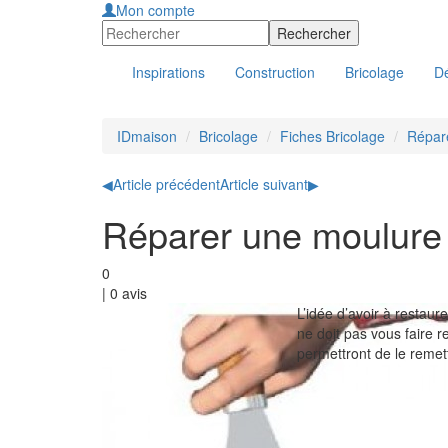
Mon compte
Inspirations
Construction
Bricolage
Dé
IDmaison
Bricolage
Fiches Bricolage
Répare
◀
Article précédent
Article suivant
▶
Réparer une moulure
0
|
0
avis
L’idée d’avoir à restau
ne doit pas vous faire 
permettront de le remett