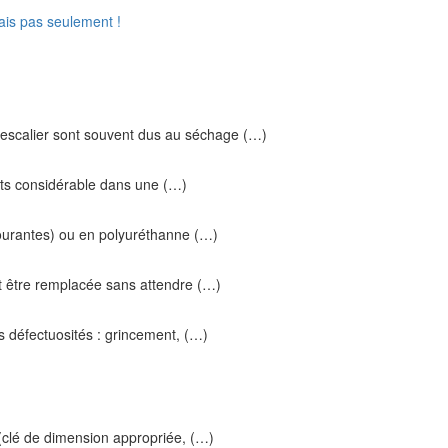
ais pas seulement !
escalier sont souvent dus au séchage (…)
gâts considérable dans une (…)
courantes) ou en polyuréthanne (…)
t être remplacée sans attendre (…)
s défectuosités : grincement, (…)
s (clé de dimension appropriée, (…)