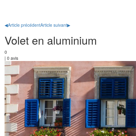
Toggl
naviga
◀
Article précédent
Article suivant
▶
Volet en aluminium
0
|
0
avis