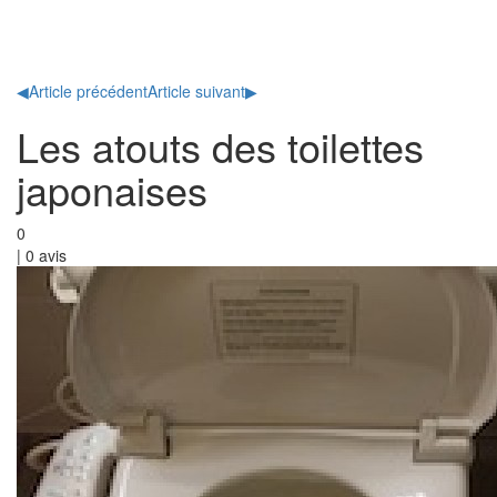
Toggl
naviga
◀
Article précédent
Article suivant
▶
Les atouts des toilettes
japonaises
0
|
0
avis