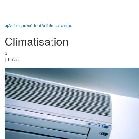
Toggl
naviga
◀
Article précédent
Article suivant
▶
Climatisation
5
|
1
avis