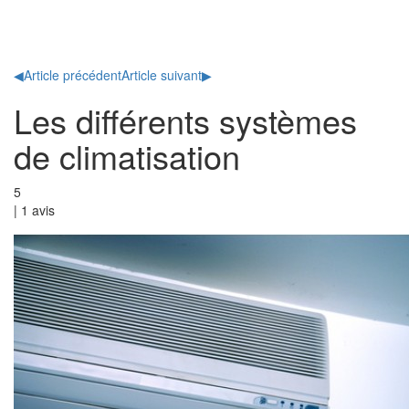
Toggl
naviga
◀
Article précédent
Article suivant
▶
Les différents systèmes
de climatisation
5
|
1
avis