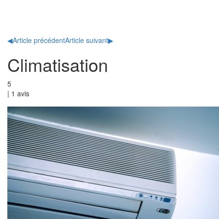
Toggl
naviga
◀
Article précédent
Article suivant
▶
Climatisation
5
|
1
avis