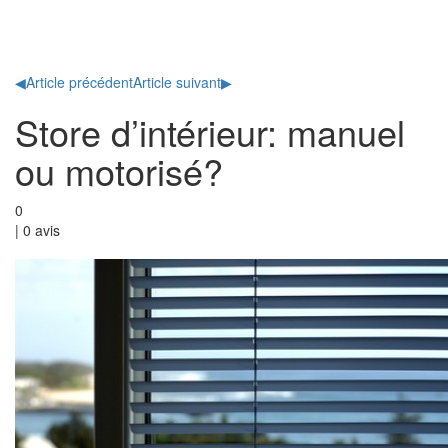
Toggl
naviga
◀
Article précédent
Article suivant
▶
Store d’intérieur: manuel
ou motorisé?
0
|
0
avis