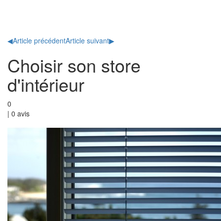
Toggl
naviga
◀
Article précédent
Article suivant
▶
Choisir son store
d'intérieur
0
|
0
avis