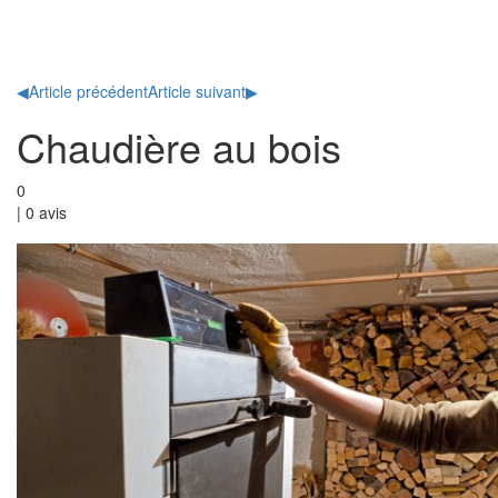
Toggl
naviga
◀
Article précédent
Article suivant
▶
Chaudière au bois
0
|
0
avis