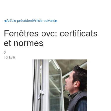
Toggl
naviga
◀
Article précédent
Article suivant
▶
Fenêtres pvc: certificats
et normes
0
|
0
avis