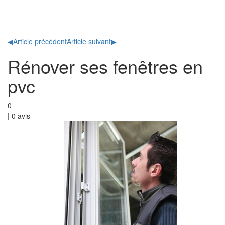
Toggl
naviga
◀
Article précédent
Article suivant
▶
Rénover ses fenêtres en
pvc
0
|
0
avis