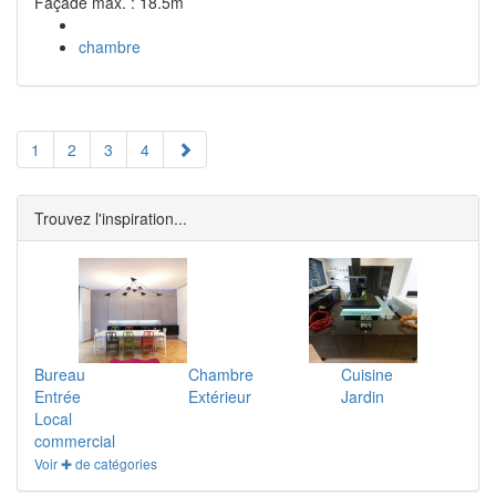
Façade max. : 18.5m
chambre
1
2
3
4
Trouvez l'inspiration...
Bureau
Chambre
Cuisine
Entrée
Extérieur
Jardin
Local
commercial
Voir ✚ de catégories