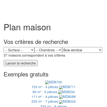
Toggl
naviga
Plan maison
Vos critères de recherche
37 maisons correspondent à vos critères
Exemples gratuits
MDA709
103 m² - 4 pièces
MDA711
99 m² - 6 pièces
MDA534
111 m² - 4 pièces
MDA088
235 m² - 7 pièces
MDA024
230 m² - 8 pièces