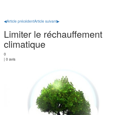
Toggl
naviga
◀
Article précédent
Article suivant
▶
Limiter le réchauffement
climatique
0
|
0
avis