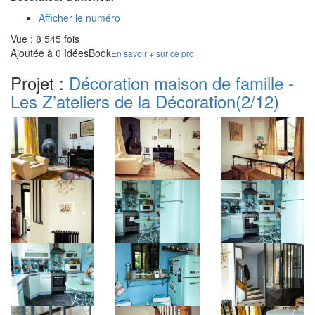
Afficher le numéro
Vue : 8 545 fois
Ajoutée à 0 IdéesBook
En savoir + sur ce pro
Projet :
Décoration maison de famille -
Les Z’ateliers de la Décoration
(2/12)