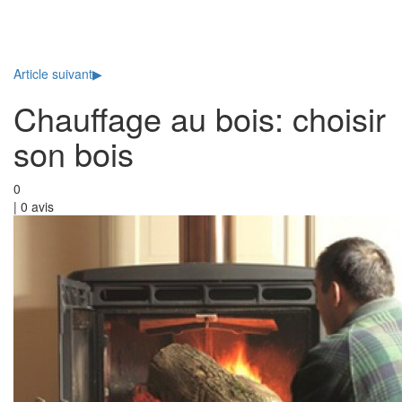
Toggl
naviga
Article suivant
▶
Chauffage au bois: choisir
son bois
0
|
0
avis