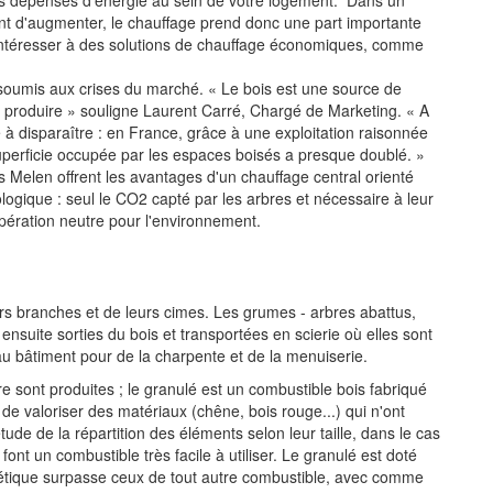
es dépenses d'énergie au sein de votre logement. Dans un
nt d'augmenter, le chauffage prend donc une part importante
s'intéresser à des solutions de chauffage économiques, comme
 soumis aux crises du marché. « Le bois est une source de
e produire » souligne Laurent Carré, Chargé de Marketing. « A
é à disparaître : en France, grâce à une exploitation raisonnée
 superficie occupée par les espaces boisés a presque doublé. »
 Melen offrent les avantages d'un chauffage central orienté
ologique : seul le CO2 capté par les arbres et nécessaire à leur
opération neutre pour l'environnement.
urs branches et de leurs cimes. Les grumes - arbres abattus,
nsuite sorties du bois et transportées en scierie où elles sont
u bâtiment pour de la charpente et de la menuiserie.
 sont produites ; le granulé est un combustible bois fabriqué
de valoriser des matériaux (chêne, bois rouge...) qui n'ont
de de la répartition des éléments selon leur taille, dans le cas
ont un combustible très facile à utiliser. Le granulé est doté
gétique surpasse ceux de tout autre combustible, avec comme