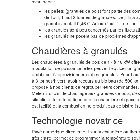
avantages :
les pellets (granulés de bois) font partie des co
de fioul, il faut 2 tonnes de granulés. De juin à 
granulés coûtait 0,46 €. Aujourd'hui, 1L de fiou
les granulés sont peu concernés par les fluctuat
les granulés ne posent pas de problèmes d'app
Chaudières à granulés
Les chaudières à granulés de bois de 17 à 48 kW offr
modulation de puissance, elles peuvent équiper un gra
problème d'approvisionnement en granulés. Pour Lauren
à 3 tonnes/hiver), avoir recours au big bag (de 500 kg
proposé à nos clients de regrouper leurs commandes, ma
Melen « choisir le chauffage aux granulés de bois, c'
silo alimente automatiquement la chaudière et grâce au
est facilité et la combustion ne produit pas de bistre (
Technologie novatrice
Pavé numérique directement sur la chaudière ou thermos
très claire, permet de programmer la température souha