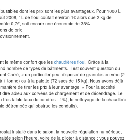
mbustibles dont les prix sont les plus avantageux. Pour 1000 L
août 2008, 1L de fioul coûtait environ 1€ alors que 2 kg de
l coûte 0,7€, soit encore une économie de 35%...
ions de prix
rovisionnement.
ent le même confort que les
chaudières fioul
. Grâce à la
nd nombre de types de bâtiments. Il est souvent question du
t Carré, « un particulier peut disposer de granulés en vrac (2
 à 1 tonne) ou à la palette (72 sacs de 15 kg). Nous avons déjà
nière de tirer les prix à leur avantage. » Pour la société
est dire adieu aux corvées de chargement et de décendrage. Le
 très faible taux de cendres - 1%), le nettoyage de la chaudière
suie détrempée qui obstrue les conduits).
tat installé dans le salon, la nouvelle régulation numérique,
itée selon l'heure, voire de la piloter à distance : vous pouvez