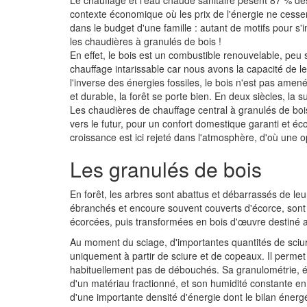
Le chauffage et l'eau chaude sanitaire pèsent 87 % d
contexte économique où les prix de l'énergie ne cesse
dans le budget d'une famille : autant de motifs pour 
les chaudières à granulés de bois !
En effet, le bois est un combustible renouvelable, peu
chauffage intarissable car nous avons la capacité de l
l'inverse des énergies fossiles, le bois n'est pas amen
et durable, la forêt se porte bien. En deux siècles, la
Les chaudières de chauffage central à granulés de bois
vers le futur, pour un confort domestique garanti et éc
croissance est ici rejeté dans l'atmosphère, d'où une 
Les granulés de bois
En forêt, les arbres sont abattus et débarrassés de le
ébranchés et encoure souvent couverts d'écorce, sont e
écorcées, puis transformées en bois d'œuvre destiné a
Au moment du sciage, d'importantes quantités de sciure
uniquement à partir de sciure et de copeaux. Il permet 
habituellement pas de débouchés. Sa granulométrie, étu
d'un matériau fractionné, et son humidité constante en f
d'une importante densité d'énergie dont le bilan éner