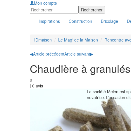
Mon compte
Inspirations
Construction
Bricolage
Dé
IDmaison
Le Mag' de la Maison
Rencontre ave
◀
Article précédent
Article suivant
▶
Chaudière à granulés
0
|
0
avis
La société Melen est sp
novatrice. L’occasion d